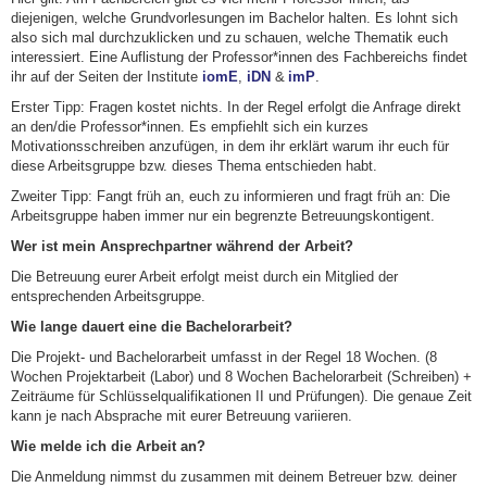
diejenigen, welche Grundvorlesungen im Bachelor halten. Es lohnt sich
also sich mal durchzuklicken und zu schauen, welche Thematik euch
interessiert. Eine Auflistung der Professor*innen des Fachbereichs findet
ihr auf der Seiten der Institute
iomE
,
iDN
&
imP
.
Erster Tipp: Fragen kostet nichts. In der Regel erfolgt die Anfrage direkt
an
den/
die Professor
*innen.
Es empfiehlt sich ein kurzes
Motivationsschreiben
anzufügen, in dem ihr
erklärt
warum ihr euch für
diese Arbeitsgruppe bzw. dieses Thema entschieden habt.
Zweiter Tipp: Fangt früh an, euch zu informieren und fragt früh an: Die
Arbeitsgruppe haben immer nur ein begrenzte Betreuungskontigent.
Wer ist mein Ansprechpartner während der Arbeit?
Die Betreuung eurer Arbeit erfolgt meist durch ein Mitglied der
entsprechenden Arbeitsgruppe
.
Wie lange dauert eine die Bachelorarbeit?
Die Projekt- und Bachelorarbeit umfasst in der Regel 18 Wochen. (8
Wochen Projektarbeit (Labor) und 8 Wochen Bachelorarbeit (Schreiben) +
Zeiträume für Schlüsselqualifikationen II und Prüfungen)
.
Die genaue Zeit
kann je nach Absprache mit eurer Betreuung variieren.
Wie melde ich die Arbeit an?
Die Anmeldung nimmst du zusammen mit deinem Betreuer bzw. deiner