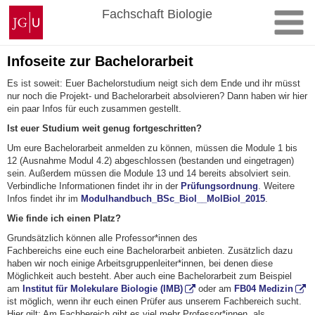
Zum
Johannes
Fachschaft Biologie
Inhalt
Gutenberg-
springen
Universität
Mainz
Infoseite zur Bachelorarbeit
Es ist soweit: Euer Bachelorstudium neigt sich dem Ende
und ihr müsst
nur noch die Projekt- und Bachelorarbeit absolvieren? Dann haben wir hier
ein paar Infos für euch zusammen
gestellt.
Ist euer Studium weit genug fortgeschritten?
U
m eure Bachelorarbeit anmelden zu können
,
müssen
die
Module 1 bis
12 (Ausnahme Modul 4.2) abgeschlossen (bestanden und eingetragen)
sein
. Außerdem müssen die Module 13 und 14
bereits
absolviert sein.
Verbindliche Informationen findet ihr in der
Prüfungsordnung
.
Weitere
Infos findet ihr im
Modulhandbuch_BSc_Biol__MolBiol_2015
.
Wie finde ich einen Platz?
Grundsätzlich k
önnen
alle
Professor
*in
nen
des
Fachbereichs
eine
euch
eine
Bachelor
a
rbeit
anbieten
. Zusätzlich dazu
haben wir noch einige Arbeitsgruppenleiter*innen, bei denen diese
Möglichkeit auch besteht. Aber auch eine Bachelorarbeit zum Beispiel
am
Institut für Molekulare Biologie (IMB)
oder am
FB04 Medizin
ist möglich, wenn ihr euch einen Prüfer aus unserem Fachbereich sucht.
Hier gilt: Am Fachbereich gibt es viel mehr Professor*
innen,
als